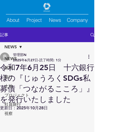
About
Project
News
Company
記事
NEWS
管理部N
NEWS
2025年6月27日
読了時間: 1分
令和7年6月25日 十六銀行
採用
様の『じゅうろくSDGs私
銀行
土地
募債「つながるこころ」』
プロジェクト
を発行いたしました
社員旅行
更新日：
2025年10月28日
視察